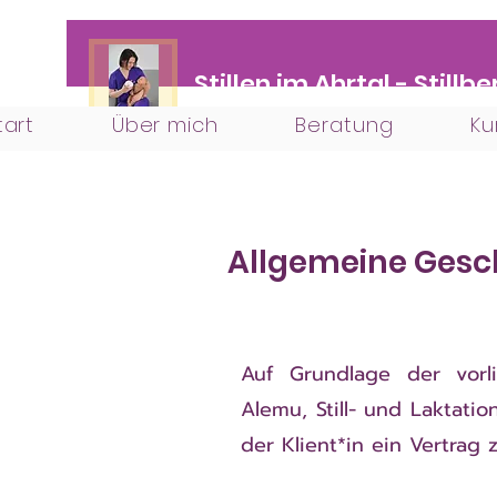
Stillen im Ahrtal - Still
tart
Über mich
Beratung
Ku
Allgemeine Ges
Auf Grundlage der vor
Alemu, Still- und Laktat
der Klient*in ein Vertrag 