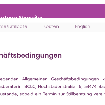
beratung Ahrweiler
rse&Stillcafe
Kosten
English
chäftsbedingungen
liegenden Allgemeinen Geschäftsbedingungen 
ionsberaterin IBCLC, Hochstadenstraße 6, 53474 B
zustande, sobald ein Termin zur Stillberatung verei