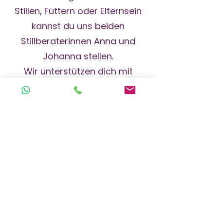
Stillen, Füttern oder Elternsein
kannst du uns beiden
Stillberaterinnen Anna und
Johanna stellen.
Wir unterstützen dich mit
Herz und Fachwissen!
Ein Ort für Geborgenheit,
Begegnung und echter
Gemeinschaft.
Termine:
04.05.26/01.06.26/06.07.26/03
.08.26/07.09.26/05.10.26/02.11.