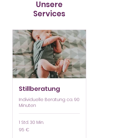
Unsere
Services
Stillberatung
Individuelle Beratung ca. 90
Minuten
1 Std. 30 Min.
95
95 €
Euro